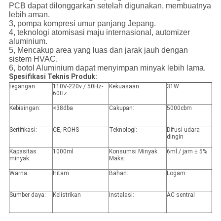
PCB dapat dilonggarkan setelah digunakan, membuatnya
lebih aman.
3, pompa kompresi umur panjang Jepang.
4, teknologi atomisasi maju internasional, automizer
aluminium.
5, Mencakup area yang luas dan jarak jauh dengan
sistem HVAC.
6, botol Aluminium dapat menyimpan minyak lebih lama.
Spesifikasi Teknis Produk:
tegangan:
110V-220v / 50Hz-
Kekuasaan:
31W
60Hz
Kebisingan:
<38dba
Cakupan:
5000cbm
Sertifikasi:
CE, ROHS
Teknologi:
Difusi udara
dingin
Kapasitas
1000ml
Konsumsi Minyak
6ml / jam ± 5%
minyak:
Maks:
Warna:
Hitam
Bahan:
Logam
Sumber daya:
Kelistrikan
Instalasi:
AC sentral