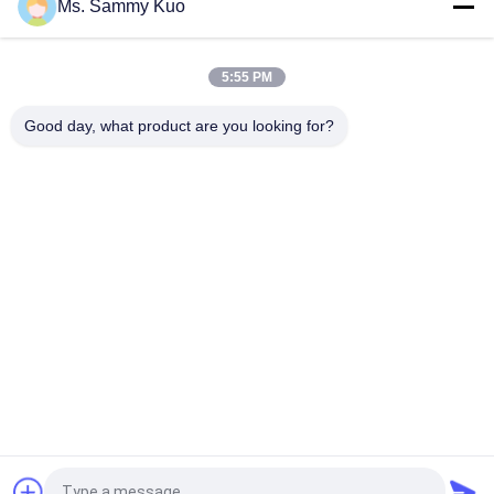
Ms. Sammy Kuo
5000cbm 6ml / H Kontrol Bau Aroma Diffuser 31w Untuk Lobi
Hotel
5:55 PM
1000M2 4l Diffuser Aroma Area Besar Komersial Dengan
Pompa Udara Jepang Untuk Pusat Perbelanjaan
Good day, what product are you looking for?
Bad Request
Semua
Mesin Pengharum 
Mesin Pengharum 
Udara
Aroma
Diffuser Aroma 
Minyak Wangi 
Udara
Koleksi Hotel
Diffuser Minyak 
Diffuser 
Atsiri
Aromaterapi
Diffuser Aroma 
Diffuser Udara Mobil
Tanpa Air