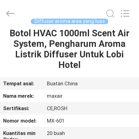
Shenzhen
Maxwin
Industrial
Co.,
Ltd..
Diffuser aroma area yang luas
All
Rights
Reserved.
Botol HVAC 1000ml Scent Air
RUMAH
System, Pengharum Aroma
PRODUK
Listrik Diffuser Untuk Lobi
Hotel
TENTANG
KAMI
Tempat asal:
Buatan China
Nama merek:
maxair
TUR
Sertifikasi:
CE,ROSH
PABRIK
Nomor model:
MX-601
KONTROL
Kuantitas min
20 buah