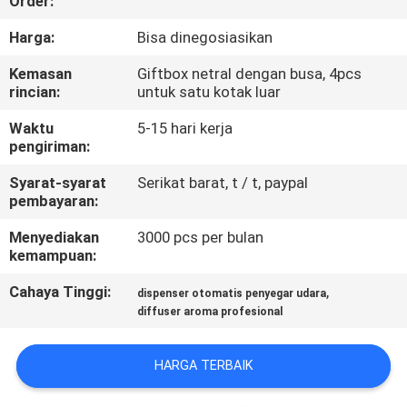
Order:
KUALITAS
Harga:
Bisa dinegosiasikan
HUBUNGI
Kemasan
Giftbox netral dengan busa, 4pcs
rincian:
untuk satu kotak luar
KAMI
Waktu
5-15 hari kerja
pengiriman:
PERMINTAAN
Syarat-syarat
Serikat barat, t / t, paypal
PENAWARAN
pembayaran:
Menyediakan
3000 pcs per bulan
SHOPPING
kemampuan:
ONLINE
Cahaya Tinggi:
,
dispenser otomatis penyegar udara
diffuser aroma profesional
SITEMAP
HARGA TERBAIK
PRIVACY