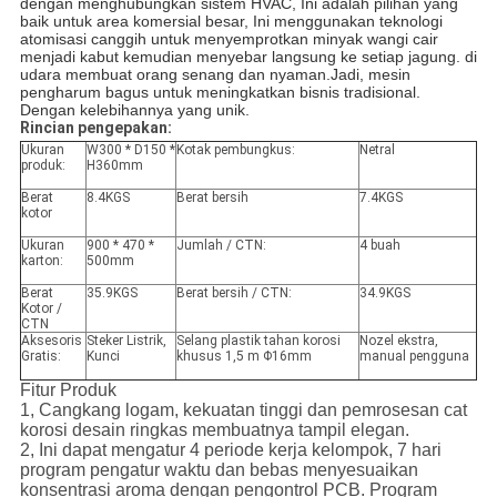
dengan menghubungkan sistem HVAC, Ini adalah pilihan yang
baik untuk area komersial besar, Ini menggunakan teknologi
atomisasi canggih untuk menyemprotkan minyak wangi cair
menjadi kabut kemudian menyebar langsung ke setiap jagung. di
udara membuat orang senang dan nyaman.Jadi, mesin
pengharum bagus untuk meningkatkan bisnis tradisional.
Dengan kelebihannya yang unik.
Rincian pengepakan:
Ukuran
W300 * D150 *
Kotak pembungkus:
Netral
produk:
H360mm
Berat
8.4KGS
Berat bersih
7.4KGS
kotor
Ukuran
900 * 470 *
Jumlah / CTN:
4 buah
karton:
500mm
Berat
35.9KGS
Berat bersih / CTN:
34.9KGS
Kotor /
CTN
Aksesoris
Steker Listrik,
Selang plastik tahan korosi
Nozel ekstra,
Gratis:
Kunci
khusus 1,5 m Φ16mm
manual pengguna
Fitur Produk
1, Cangkang logam, kekuatan tinggi dan pemrosesan cat
korosi desain ringkas membuatnya tampil elegan.
2, Ini dapat mengatur 4 periode kerja kelompok, 7 hari
program pengatur waktu dan bebas menyesuaikan
konsentrasi aroma dengan pengontrol PCB. Program