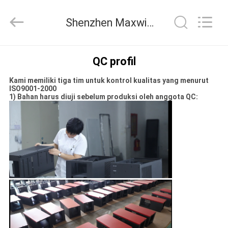
Shenzhen
Maxwin
Industrial
Shenzhen Maxwin Industrial Co., Ltd. Kontrol kualitas
Co.,
Ltd..
All
Rights
Reserved.
RUMAH
QC profil
Kami memiliki tiga tim untuk kontrol kualitas yang menurut
PRODUK
ISO9001-2000
1) Bahan harus diuji sebelum produksi oleh anggota QC:
TENTANG
KAMI
TUR
PABRIK
KONTROL