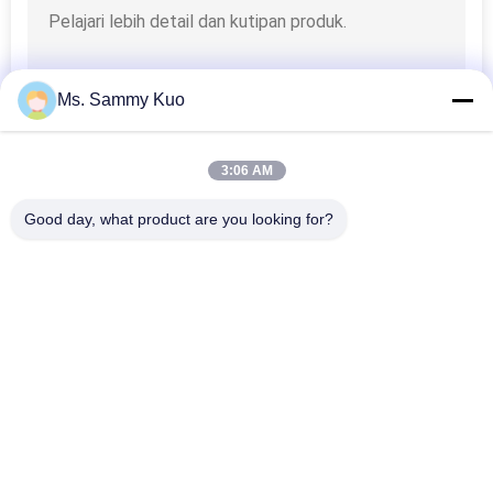
Ms. Sammy Kuo
3:06 AM
Good day, what product are you looking for?
Bad Request
Semua
Mesin Pengharum 
Mesin Pengharum 
Udara
Aroma
Diffuser Aroma 
Minyak Wangi 
Udara
Koleksi Hotel
Diffuser Minyak 
Diffuser 
Atsiri
Aromaterapi