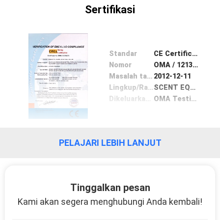
Sertifikasi
Standar
CE Certificate
Nomor
OMA / 121315273
Masalah tanggal
2012-12-11
Lingkup/Range
SCENT EQUIPMENT
Dikeluarkan oleh
OMA Testing Service
PELAJARI LEBIH LANJUT
Tinggalkan pesan
Kami akan segera menghubungi Anda kembali!