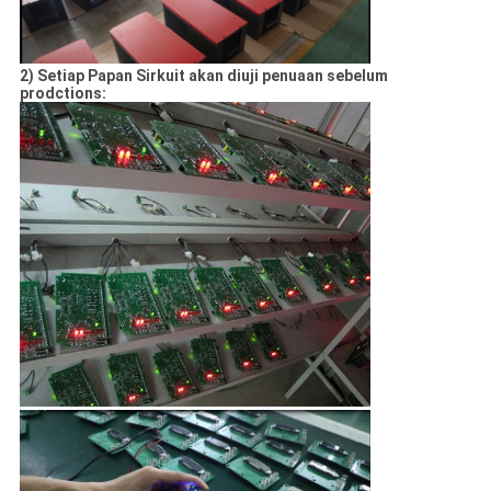
KUALITAS
2) Setiap Papan Sirkuit akan diuji penuaan sebelum
HUBUNGI
prodctions:
KAMI
PERMINTAAN
PENAWARAN
SHOPPING
ONLINE
SITEMAP
PRIVACY