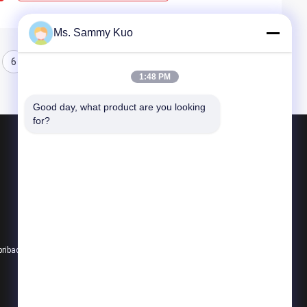
Ms. Sammy Kuo
6
1:48 PM
Good day, what product are you looking 
for?
Produk
Mesin Pengharum Udara
mesin pengharum aroma
Diffuser Aroma Udara
pribadi
Semua kategori