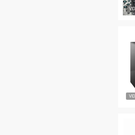
VI
VI