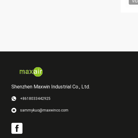
VI
Shenzhen Maxwin Industrial Co., Ltd.
+8618033442925
sammykuo@maxwinco.com