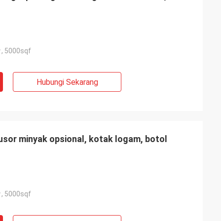
, 5000sqf
Hubungi Sekarang
ifusor minyak opsional, kotak logam, botol
, 5000sqf