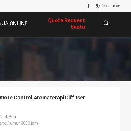
Indonesian
Quote Request
NJA ONLINE
Suatu
描
述
mote Control Aromaterapi Diffuser
lod, Biru
pang / umur 8000 jam