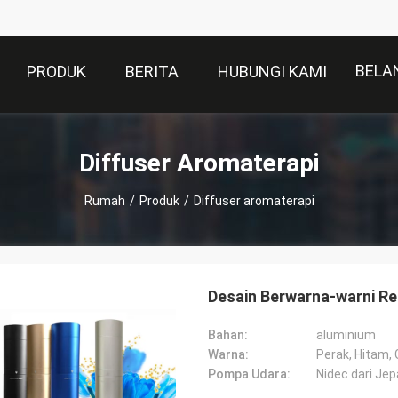
BELA
PRODUK
BERITA
HUBUNGI KAMI
Diffuser Aromaterapi
Rumah
/
Produk
/
Diffuser aromaterapi
Desain Berwarna-warni Re
Bahan:
aluminium
Warna:
Perak, Hitam, G
Pompa Udara:
Nidec dari Je