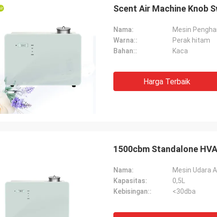
Scent Air Machine Knob S
Nama:
Mesin Pengh
Warna::
Perak hitam
Bahan::
Kaca
Harga Terbaik
1500cbm Standalone HVAC
Nama:
Mesin Udara 
Kapasitas:
0,5L
Kebisingan::
<30dba
Muhammad