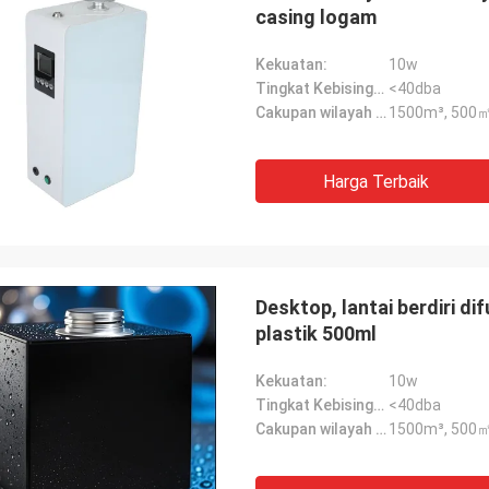
casing logam
Kekuatan:
10w
Tingkat Kebisingan:
<40dba
Cakupan wilayah maksimal:
1500m³, 500㎡
Harga Terbaik
Desktop, lantai berdiri d
plastik 500ml
Kekuatan:
10w
Tingkat Kebisingan:
<40dba
Cakupan wilayah maksimal:
1500m³, 500㎡