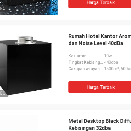
Harga Terbaik
DEO
Rumah Hotel Kantor Arom
dan Noise Level 40dBa
Kekuatan:
10w
Tingkat Kebisingan:
<40dba
Cakupan wilayah maksimal:
1500m³, 500㎡
Harga Terbaik
DEO
Metal Desktop Black Diffu
Kebisingan 32dba