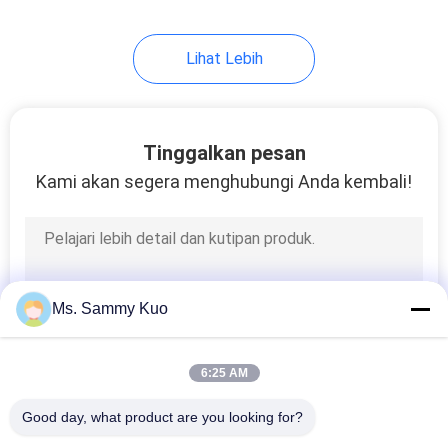
51
Lihat Lebih
Mesin Pengharum
Komersial
Tinggalkan pesan
Kami akan segera menghubungi Anda kembali!
30
Pengharum
Ms. Sammy Kuo
Ruangan Otomatis
6:25 AM
Good day, what product are you looking for?