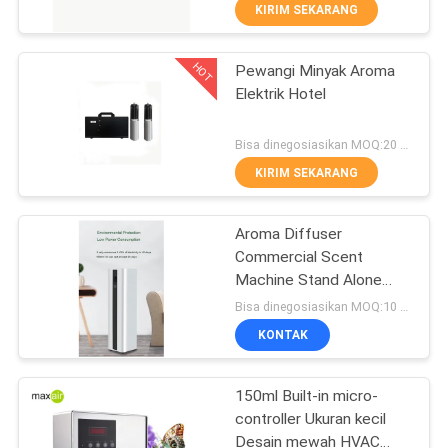
KUALITAS
KIRIM SEKARANG
HOT
Pewangi Minyak Aroma
HUBUNGI
49
Elektrik Hotel
KAMI
Diffuser Aroma
Bisa dinegosiasikan MOQ:20 buah
Udara
PERMINTAAN
KIRIM SEKARANG
PENAWARAN
Aroma Diffuser
Commercial Scent
SHOPPING
Machine Stand Alone
110
ONLINE
Hotel Lobby Marketing
Bisa dinegosiasikan MOQ:10 buah
System
Minyak Wangi
KONTAK
SITEMAP
Koleksi Hotel
150ml Built-in micro-
controller Ukuran kecil
PRIVACY
Desain mewah HVAC