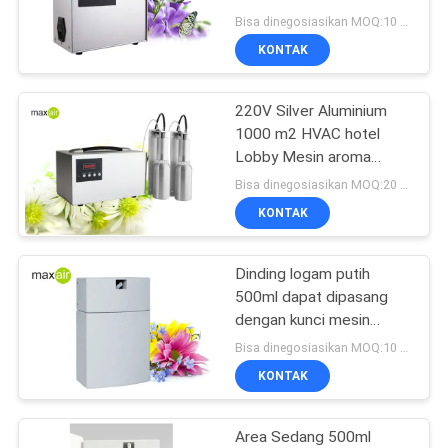
POLICY
Commercial Scent
Bisa dinegosiasikan MOQ:10 buah
Machine
KONTAK
39
Diffuser Minyak
220V Silver Aluminium
1000 m2 HVAC hotel
Atsiri
Lobby Mesin aroma
komersial
Bisa dinegosiasikan MOQ:20 buah
KONTAK
Dinding logam putih
57
500ml dapat dipasang
Diffuser
dengan kunci mesin
Aroma Komersial
Bisa dinegosiasikan MOQ:10 buah
aromaterapi
otomatis
KONTAK
Area Sedang 500ml