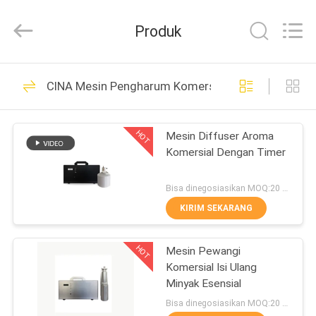
Shenzhen
Maxwin
Industrial
Produk
Co.,
Ltd..
All
Rights
Reserved.
RUMAH
140
CINA Mesin Pengharum Komersial
Mesin Pengharum
PRODUK
Udara
HOT
Mesin Diffuser Aroma
Komersial Dengan Timer
TENTANG
KAMI
Bisa dinegosiasikan MOQ:20 buah
KIRIM SEKARANG
89
TUR
mesin pengharum
HOT
Mesin Pewangi
PABRIK
Komersial Isi Ulang
aroma
Minyak Esensial
KONTROL
Bisa dinegosiasikan MOQ:20 buah