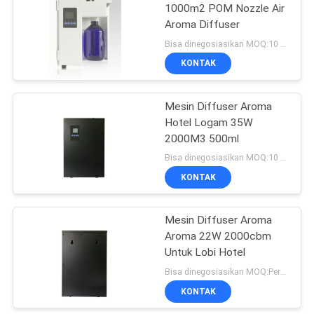
1000m2 POM Nozzle Air
Aroma Diffuser
22
Bisa dinegosiasikan MOQ:10 buah
Diffuser Aroma
KONTAK
Tanpa Air
Mesin Diffuser Aroma
Hotel Logam 35W
2000M3 500ml
Bisa dinegosiasikan MOQ:10 buah
KONTAK
46
Mesin Diffuser Aroma
Diffuser Udara Mobil
Aroma 22W 2000cbm
Untuk Lobi Hotel
Bisa dinegosiasikan MOQ:Perundingan
KONTAK