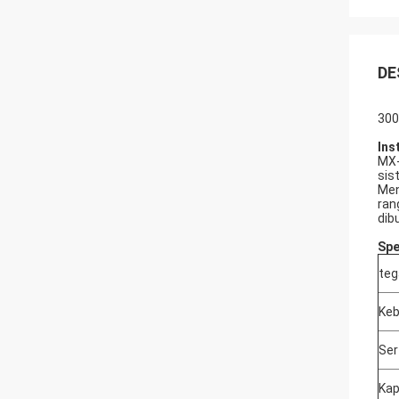
DE
300
Ins
MX-
sis
Men
ran
dib
Spe
teg
Keb
Sert
Kap