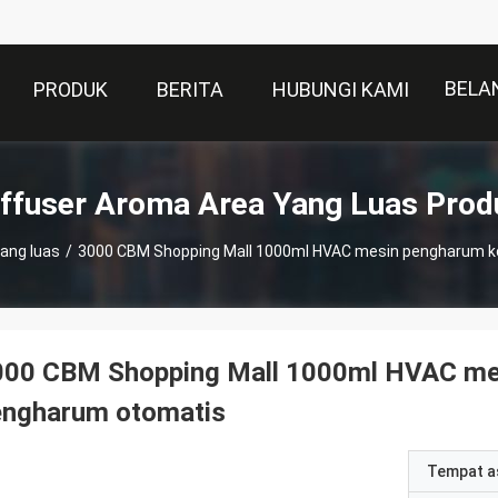
BELA
PRODUK
BERITA
HUBUNGI KAMI
iffuser Aroma Area Yang Luas Prod
ang luas
/
3000 CBM Shopping Mall 1000ml HVAC mesin pengharum k
000 CBM Shopping Mall 1000ml HVAC mes
engharum otomatis
Tempat a