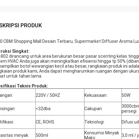
SKRIPSI PRODUK
0 CBM Shopping Mall Desain Terbaru, Supermarket Diffuser Aroma L
truksi Singkat:
802 dirancang untuk area berukuran besar pasar scenting kelas tinggi
tem HVAC Anda juga akan meningkatkan efisiensi hingga tp 50% (dib
ampilkan botol wewangian kecil atau besar, rangkaian produk ini adal
gkaian produk kami, Anda dapat mengharumkan ruangan dengan ukura
uat untuk tahan lama.
sifikasi Teknis Produk:
angan:
220V / 50HZ
Kekuasaan:
50W
3000cbm 
isingan:
<32dba
Cakupan:
persegi
ifikasi:
CE, ROHS
Teknologi:
Difusi ud
Konsumsi Minyak
asitas minyak:
500ml
3,0 ml /
Maks: