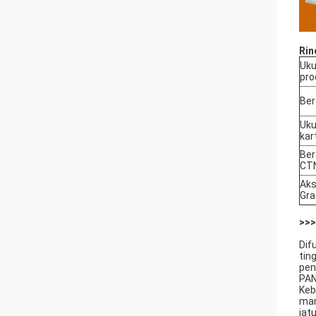
Rin
Uku
pro
Ber
Uku
kar
Ber
CT
Aks
Gra
>>>
Dif
tin
pen
PA
Keb
man
jat