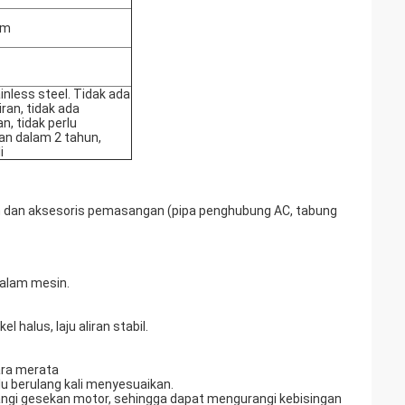
um
inless steel. Tidak ada
ran, tidak ada
n, tidak perlu
n dalam 2 tahun,
i
ian dan aksesoris pemasangan (pipa penghubung AC, tabung
alam mesin.
 halus, laju aliran stabil.
ara merata
u berulang kali menyesuaikan.
angi gesekan motor, sehingga dapat mengurangi kebisingan