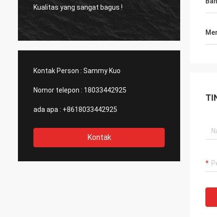
Ba
Kualitas yang sangat bagus !
Produk
Men
Kontak Person :
Sammy Kuo
Nomor telepon :
18033442925
TI
ada apa :
+8618033442925
Kontak