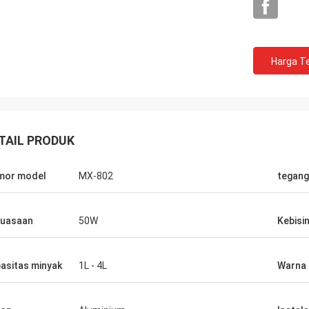
Harga Te
TAIL PRODUK
mor model
MX-802
tegan
uasaan
50W
Kebisi
asitas minyak
1L - 4L
Warna
Muhammad