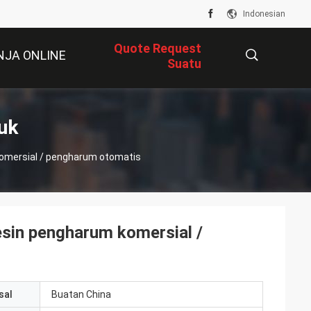
Indonesian
Quote Request
NJA ONLINE
Suatu
描
uk
omersial / pengharum otomatis
述
in pengharum komersial /
sal
Buatan China