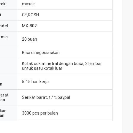
rek
maxair
i
CE,ROSH
odel
MX-802
 min
20 buah
Bisa dinegosiasikan
Kotak coklat netral dengan busa, 2 lembar
untuk satu kotak luar
5-15 hari kerja
an
yarat
Serikat barat, t / t, paypal
ran
kan
3000 pcs per bulan
an