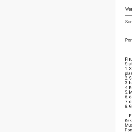
War
Sum
Po
Fit
Sis
1. 
plas
2. 
3. 
4. 
5. 
6. 
7. 
8. 
F
Kek
Mud
Pom