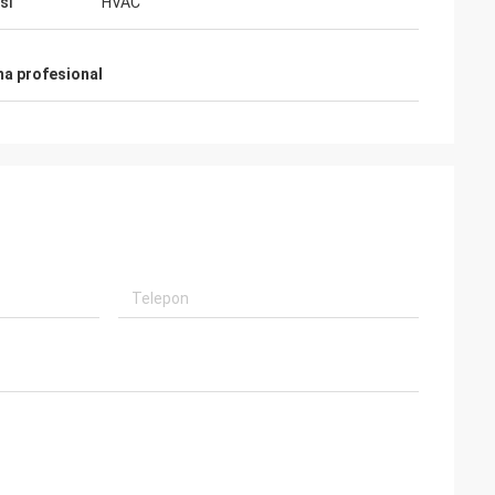
si
HVAC
ma profesional