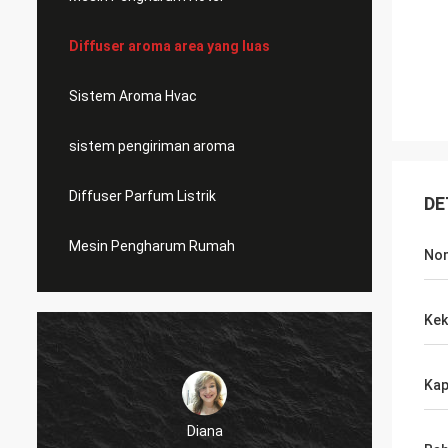
Diffuser aroma area yang luas
Sistem Aroma Hvac
sistem pengiriman aroma
Diffuser Parfum Listrik
DE
Mesin Pengharum Rumah
No
Kek
Kap
Diana