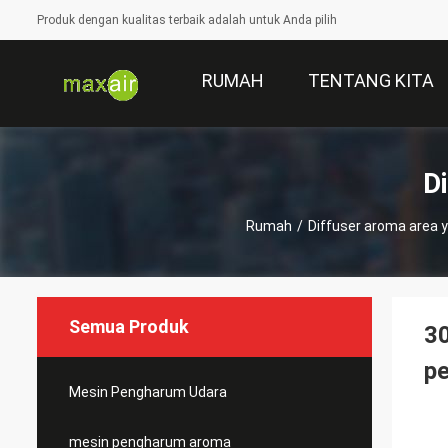
Produk dengan kualitas terbaik adalah untuk Anda pilih
RUMAH
TENTANG KITA
D
Rumah
/
Diffuser aroma area y
Semua Produk
3
p
Mesin Pengharum Udara
mesin pengharum aroma