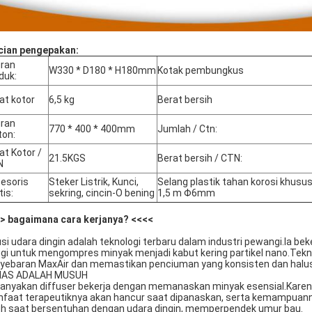
cian pengepakan:
ran
W330 * D180 * H180mm
Kotak pembungkus
duk:
at kotor
6,5 kg
Berat bersih
ran
770 * 400 * 400mm
Jumlah / Ctn:
ton:
at Kotor /
21.5KGS
Berat bersih / CTN:
N
esoris
Steker Listrik, Kunci,
Selang plastik tahan korosi khusu
tis:
sekring, cincin-O bening
1,5 m Φ6mm
> bagaimana cara kerjanya? <<<<
usi udara dingin adalah teknologi terbaru dalam industri pewangi.Ia 
ggi untuk mengompres minyak menjadi kabut kering partikel nano.Teknol
yebaran MaxAir dan memastikan penciuman yang konsisten dan halus t
NAS ADALAH MUSUH
anyakan diffuser bekerja dengan memanaskan minyak esensial.Karen
faat terapeutiknya akan hancur saat dipanaskan, serta kemampuanny
uh saat bersentuhan dengan udara dingin, memperpendek umur bau.