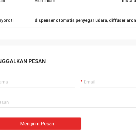
han
Aluminium
Instala
 yang sangat bagus!
yoroti
dispenser otomatis penyegar udara
,
diffuser aro
NGGALKAN PESAN
Mengirim Pesan