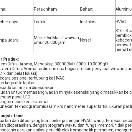
na:
Perak hitam
Bahan:
Alumini
ber daya:
Listrik
Instalasi:
HVAC
316L Sta
pembloki
Merek Air Mac Twaiwan,
mpa udara
Nosel:
kebocora
umur 20.000 jam
perawata
hemat ol
ur Produk:
tem Difusi Aroma, Mencakup 3000CBM / 8000-10.000Sqft
Sistem Difusi Aroma terdiri dari dua bagian: mesin penyebar wewang
tik dan pelat lokasi).
Secara opsional terhubung ke HVAC.
hari kerja ditetapkan
Kepadatan aroma disesuaikan
Mudah untuk memasang wadah minyak esensial yang dimasukkan ke d
dengan panel LED.
dengan nebulizer eksternal
Gunakan teknologi atomisasi mikro nanometer super kritis, ukuran partikel
ungsi utama
:
uatan dan difusi yang kuat, bekerja dengan HVAC, wangi tersebar sec
ah dioperasikan, dengan program waktu dan fungsi memori, tidak perl
pa jenis gerakan osilasi periodik elektromagnetik permanen, mengur