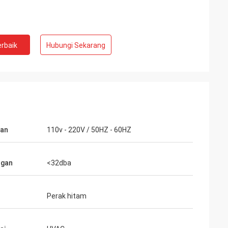
rbaik
Hubungi Sekarang
gan
110v - 220V / 50HZ - 60HZ
ngan
<32dba
Perak hitam