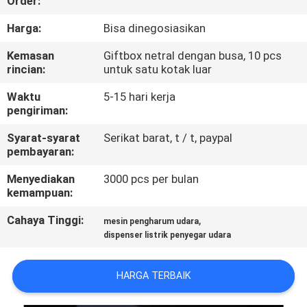
Order:
KUALITAS
Harga:
Bisa dinegosiasikan
HUBUNGI
Kemasan
Giftbox netral dengan busa, 10 pcs
rincian:
untuk satu kotak luar
KAMI
Waktu
5-15 hari kerja
pengiriman:
PERMINTAAN
Syarat-syarat
Serikat barat, t / t, paypal
PENAWARAN
pembayaran:
Menyediakan
3000 pcs per bulan
SHOPPING
kemampuan:
ONLINE
Cahaya Tinggi:
,
mesin pengharum udara
dispenser listrik penyegar udara
SITEMAP
HARGA TERBAIK
PRIVACY