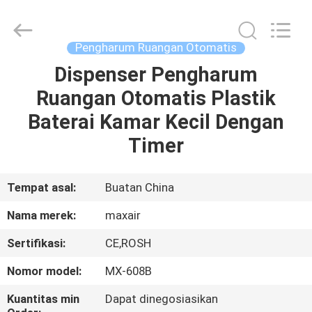
Shenzhen
Maxwin
Industrial
Co.,
Ltd..
Pengharum Ruangan Otomatis
All
Rights
Reserved.
Dispenser Pengharum
RUMAH
Ruangan Otomatis Plastik
PRODUK
Baterai Kamar Kecil Dengan
Timer
TENTANG
KAMI
Tempat asal:
Buatan China
Nama merek:
maxair
TUR
Sertifikasi:
CE,ROSH
PABRIK
Nomor model:
MX-608B
KONTROL
Kuantitas min
Dapat dinegosiasikan