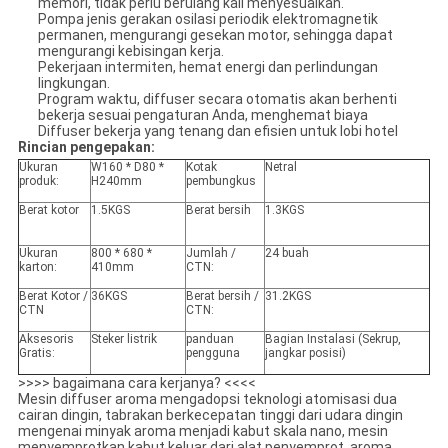
memori, tidak perlu berulang kali menyesuaikan.
Pompa jenis gerakan osilasi periodik elektromagnetik
permanen, mengurangi gesekan motor, sehingga dapat
mengurangi kebisingan kerja.
Pekerjaan intermiten, hemat energi dan perlindungan
lingkungan.
Program waktu, diffuser secara otomatis akan berhenti
bekerja sesuai pengaturan Anda, menghemat biaya
Diffuser bekerja yang tenang dan efisien untuk lobi hotel
Rincian pengepakan:
Ukuran
W160 * D80 *
Kotak
Netral
produk:
H240mm
pembungkus
Berat kotor
1.5KGS
Berat bersih
1.3KGS
Ukuran
800 * 680 *
Jumlah /
24 buah
karton:
410mm
CTN:
Berat Kotor /
36KGS
Berat bersih /
31.2KGS
CTN
CTN:
Aksesoris
Steker listrik
panduan
Bagian Instalasi (Sekrup,
Gratis:
pengguna
jangkar posisi)
>>>> bagaimana cara kerjanya? <<<<
Mesin diffuser aroma mengadopsi teknologi atomisasi dua
cairan dingin, tabrakan berkecepatan tinggi dari udara dingin
mengenai minyak aroma menjadi kabut skala nano, mesin
menyemprotkan kabut keluar dari alat penyemprot, aroma