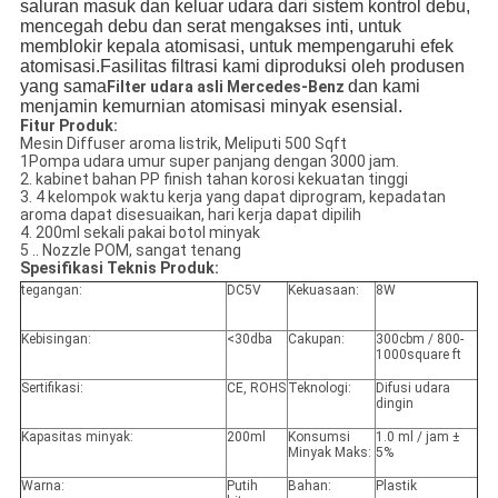
saluran masuk dan keluar udara dari sistem kontrol debu,
mencegah debu dan serat mengakses inti, untuk
memblokir kepala atomisasi, untuk mempengaruhi efek
atomisasi.Fasilitas filtrasi kami diproduksi oleh produsen
yang sama
dan kami
Filter udara asli Mercedes-Benz
menjamin kemurnian atomisasi minyak esensial.
Fitur Produk:
Mesin Diffuser aroma listrik, Meliputi 500 Sqft
1Pompa udara umur super panjang dengan 3000 jam.
2. kabinet bahan PP finish tahan korosi kekuatan tinggi
3. 4 kelompok waktu kerja yang dapat diprogram, kepadatan
aroma dapat disesuaikan, hari kerja dapat dipilih
4. 200ml sekali pakai botol minyak
5 .. Nozzle POM, sangat tenang
Spesifikasi Teknis Produk:
tegangan:
DC5V
Kekuasaan:
8W
Kebisingan:
<30dba
Cakupan:
300cbm / 800-
1000square ft
Sertifikasi:
CE, ROHS
Teknologi:
Difusi udara
dingin
Kapasitas minyak:
200ml
Konsumsi
1.0 ml / jam ±
Minyak Maks:
5%
Warna:
Putih
Bahan:
Plastik