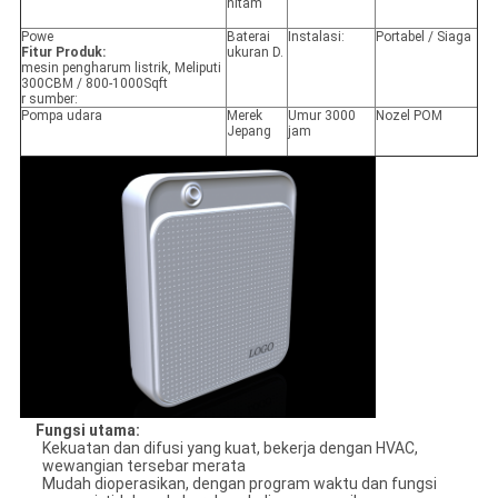
hitam
Powe
Baterai
Instalasi:
Portabel / Siaga
Fitur Produk:
ukuran D.
mesin pengharum listrik, Meliputi
300CBM / 800-1000Sqft
r sumber:
Pompa udara
Merek
Umur 3000
Nozel POM
Jepang
jam
Fungsi utama
:
Kekuatan dan difusi yang kuat, bekerja dengan HVAC,
wewangian tersebar merata
Mudah dioperasikan, dengan program waktu dan fungsi