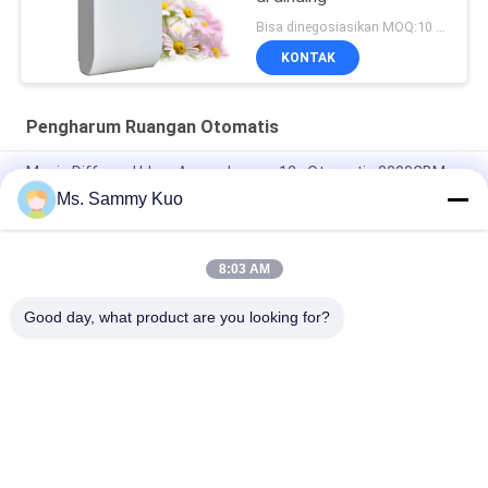
Bisa dinegosiasikan MOQ:10 buah
KONTAK
Pengharum Ruangan Otomatis
Mesin Diffuser Udara Aroma Logam 12v Otomatis 3000CBM
Dengan Kipas Dalam
Ms. Sammy Kuo
150ml washroom Plastic Automatic Fragrance Diffuser
Machine With timer and inside fan for odor control
8:03 AM
6000cbm 1000ml 31w Kontrol Bau Aroma Diffuser HVAC
Good day, what product are you looking for?
Bad Request
Semua
Mesin Pengharum 
Mesin Pengharum 
Udara
Aroma
Diffuser Aroma 
Minyak Wangi 