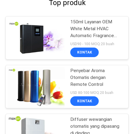
Top produk
150ml Layanan OEM
White Metal HVAC
Automatic Fragrance
Diffuser
USD90 - 100 MOQ:20 buah
KONTAK
Penyebar Aroma
Otomatis dengan
Remote Control
USD 80-100 MOQ:20 buah
KONTAK
Diffuser wewangian
otomatis yang dipasang
di dinding