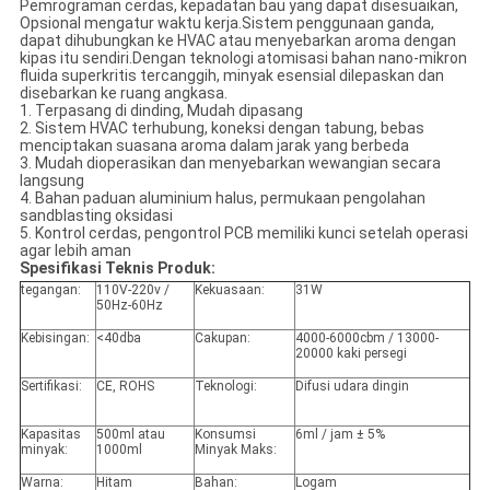
Pemrograman cerdas, kepadatan bau yang dapat disesuaikan,
Opsional mengatur waktu kerja.Sistem penggunaan ganda,
dapat dihubungkan ke HVAC atau menyebarkan aroma dengan
kipas itu sendiri.Dengan teknologi atomisasi bahan nano-mikron
fluida superkritis tercanggih, minyak esensial dilepaskan dan
disebarkan ke ruang angkasa.
1. Terpasang di dinding, Mudah dipasang
2. Sistem HVAC terhubung, koneksi dengan tabung, bebas
menciptakan suasana aroma dalam jarak yang berbeda
3. Mudah dioperasikan dan menyebarkan wewangian secara
langsung
4. Bahan paduan aluminium halus, permukaan pengolahan
sandblasting oksidasi
5. Kontrol cerdas, pengontrol PCB memiliki kunci setelah operasi
agar lebih aman
Spesifikasi Teknis Produk:
tegangan:
110V-220v /
Kekuasaan:
31W
50Hz-60Hz
Kebisingan:
<40dba
Cakupan:
4000-6000cbm / 13000-
20000 kaki persegi
Sertifikasi:
CE, ROHS
Teknologi:
Difusi udara dingin
Kapasitas
500ml atau
Konsumsi
6ml / jam ± 5%
minyak:
1000ml
Minyak Maks:
Warna:
Hitam
Bahan:
Logam