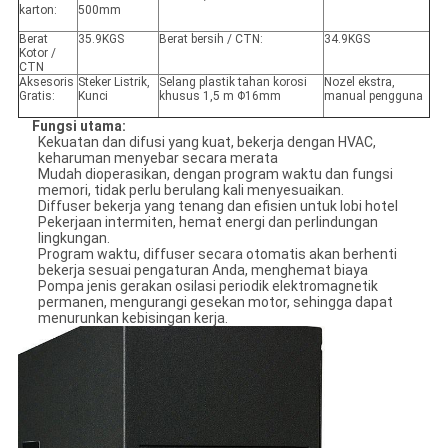
karton:
500mm
Berat
35.9KGS
Berat bersih / CTN:
34.9KGS
Kotor /
CTN
Aksesoris
Steker Listrik,
Selang plastik tahan korosi
Nozel ekstra,
Gratis:
Kunci
khusus 1,5 m Φ16mm
manual pengguna
Fungsi utama
:
Kekuatan dan difusi yang kuat, bekerja dengan HVAC,
keharuman menyebar secara merata
Mudah dioperasikan, dengan program waktu dan fungsi
memori, tidak perlu berulang kali menyesuaikan.
Diffuser bekerja yang tenang dan efisien untuk lobi hotel
Pekerjaan intermiten, hemat energi dan perlindungan
lingkungan.
Program waktu, diffuser secara otomatis akan berhenti
bekerja sesuai pengaturan Anda, menghemat biaya
Pompa jenis gerakan osilasi periodik elektromagnetik
permanen, mengurangi gesekan motor, sehingga dapat
menurunkan kebisingan kerja.