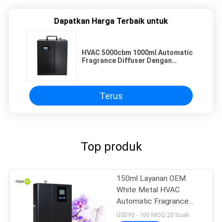
Dapatkan Harga Terbaik untuk
HVAC 5000cbm 1000ml Automatic
Fragrance Diffuser Dengan
Minyak Isi Ulang
Terus
Top produk
150ml Layanan OEM
White Metal HVAC
Automatic Fragrance
Diffuser
USD90 - 100 MOQ:20 buah