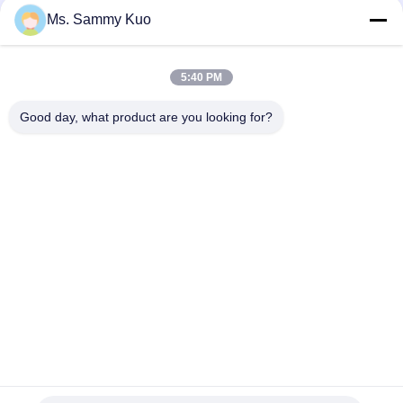
Dengan Kipas Dalam
Ms. Sammy Kuo
150ml washroom Plastic Automatic Fragrance Diffuser
Machine With timer and inside fan for odor control
5:40 PM
6000cbm 1000ml 31w Kontrol Bau Aroma Diffuser HVAC
Good day, what product are you looking for?
Bad Request
Semua
Mesin Pengharum 
Mesin Pengharum 
Udara
Aroma
Diffuser Aroma 
Minyak Wangi 
Udara
Koleksi Hotel
Diffuser Minyak 
Diffuser 
Atsiri
Aromaterapi
Diffuser Aroma 
Diffuser Udara Mobil
Tanpa Air