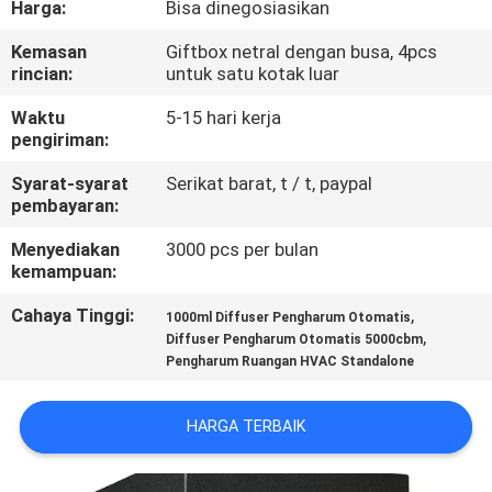
Harga:
Bisa dinegosiasikan
KUALITAS
Kemasan
Giftbox netral dengan busa, 4pcs
rincian:
untuk satu kotak luar
HUBUNGI
KAMI
Waktu
5-15 hari kerja
pengiriman:
Syarat-syarat
Serikat barat, t / t, paypal
PERMINTAAN
pembayaran:
PENAWARAN
Menyediakan
3000 pcs per bulan
kemampuan:
SHOPPING
Cahaya Tinggi:
,
1000ml Diffuser Pengharum Otomatis
ONLINE
,
Diffuser Pengharum Otomatis 5000cbm
Pengharum Ruangan HVAC Standalone
SITEMAP
HARGA TERBAIK
PRIVACY