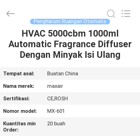
Shenzhen
Maxwin
Industrial
Co.,
Ltd..
Pengharum Ruangan Otomatis
All
Rights
Reserved.
HVAC 5000cbm 1000ml
RUMAH
Automatic Fragrance Diffuser
PRODUK
Dengan Minyak Isi Ulang
TENTANG
Tempat asal:
Buatan China
KAMI
Nama merek:
maxair
Sertifikasi:
CE,ROSH
TUR
Nomor model:
MX-601
PABRIK
Kuantitas min
20 buah
Order:
KONTROL