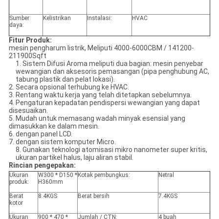
Sumber
Kelistrikan
Instalasi:
HVAC
daya:
Fitur Produk:
mesin pengharum listrik, Meliputi 4000-6000CBM / 141200-
211900Sqft
1. Sistem Difusi Aroma meliputi dua bagian: mesin penyebar
wewangian dan aksesoris pemasangan (pipa penghubung AC,
tabung plastik dan pelat lokasi).
2. Secara opsional terhubung ke HVAC.
3. Rentang waktu kerja yang telah ditetapkan sebelumnya.
4. Pengaturan kepadatan pendispersi wewangian yang dapat
disesuaikan.
5. Mudah untuk memasang wadah minyak esensial yang
dimasukkan ke dalam mesin.
6. dengan panel LCD.
7. dengan sistem komputer Micro.
8. Gunakan teknologi atomisasi mikro nanometer super kritis,
ukuran partikel halus, laju aliran stabil.
Rincian pengepakan:
Ukuran
W300 * D150 *
Kotak pembungkus:
Netral
produk:
H360mm
Berat
8.4KGS
Berat bersih
7.4KGS
kotor
Ukuran
900 * 470 *
Jumlah / CTN:
4 buah