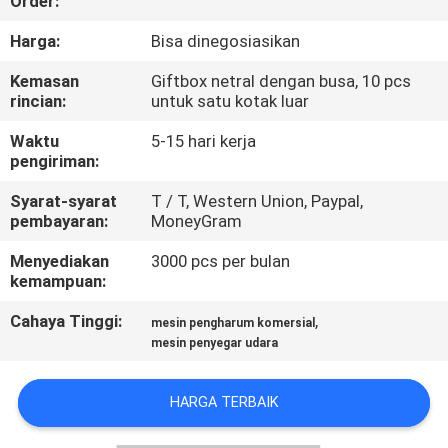
Order:
KUALITAS
Harga:
Bisa dinegosiasikan
HUBUNGI
Kemasan
Giftbox netral dengan busa, 10 pcs
rincian:
untuk satu kotak luar
KAMI
Waktu
5-15 hari kerja
pengiriman:
PERMINTAAN
Syarat-syarat
T / T, Western Union, Paypal,
PENAWARAN
pembayaran:
MoneyGram
Menyediakan
3000 pcs per bulan
SHOPPING
kemampuan:
ONLINE
Cahaya Tinggi:
,
mesin pengharum komersial
mesin penyegar udara
SITEMAP
HARGA TERBAIK
PRIVACY