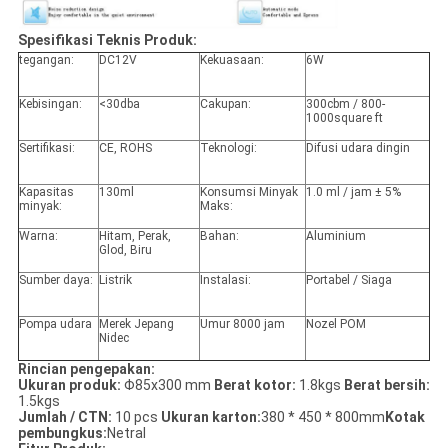
Spesifikasi Teknis Produk:
tegangan:
DC12V
Kekuasaan:
6W
Kebisingan:
<30dba
Cakupan:
300cbm / 800-
1000square ft
Sertifikasi:
CE, ROHS
Teknologi:
Difusi udara dingin
Kapasitas
130ml
Konsumsi Minyak
1.0 ml / jam ± 5%
minyak:
Maks:
Warna:
Hitam, Perak,
Bahan:
Aluminium
Glod, Biru
Sumber daya:
Listrik
Instalasi:
Portabel / Siaga
Pompa udara
Merek Jepang
Umur 8000 jam
Nozel POM
Nidec
Rincian pengepakan:
Ukuran produk:
Φ85x300 mm
Berat kotor:
1.8kgs
Berat bersih:
1.5kgs
Jumlah / CTN:
10 pcs
Ukuran karton:
380 * 450 * 800mm
Kotak
pembungkus:
Netral