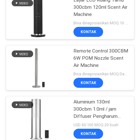
Layar LCD Ruang Tamu
300cbm 120ml Scent Air
Machine
Bisa dinegosiasikan MOQ:10 buah
KONTAK
Remote Control 300CBM
6W POM Nozzle Scent
Air Machine
Bisa dinegosiasikan MOQ:Dapat dinegosiasikan
KONTAK
Aluminium 130ml
300cbm 1.0ml / jam
Diffuser Pengharum
Udara
USD 80-100 MOQ:20 buah
KONTAK