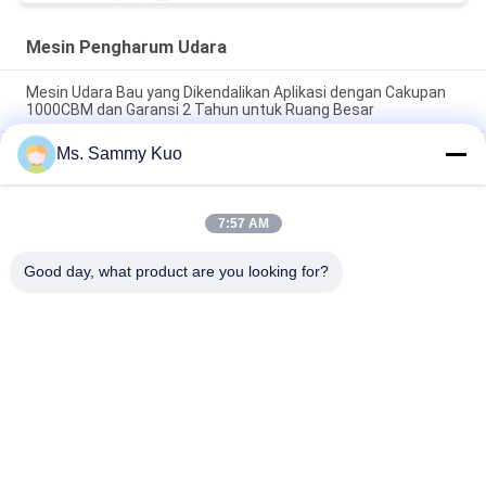
Mesin Pengharum Udara
Mesin Udara Bau yang Dikendalikan Aplikasi dengan Cakupan
1000CBM dan Garansi 2 Tahun untuk Ruang Besar
Ms. Sammy Kuo
Mesin Pewangi Udara yang Dikendalikan Aplikasi dengan
Jangkauan 500CBM dan Cangkang Logam Tahan Lama untuk
Penggunaan Komersial
7:57 AM
Mesin Udara Aroma dengan Kontrol WIFI 4G APP Kapasitas
150ml Operasi Senyap untuk Penggunaan Komersial dan Hotel
Good day, what product are you looking for?
Bad Request
Semua
Mesin Pengharum 
Mesin Pengharum 
Udara
Aroma
Diffuser Aroma 
Minyak Wangi 
Udara
Koleksi Hotel