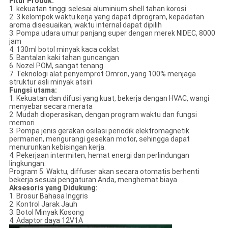
Fitur Produk:
1. kekuatan tinggi selesai aluminium shell tahan korosi
2. 3 kelompok waktu kerja yang dapat diprogram, kepadatan
aroma disesuaikan, waktu internal dapat dipilih
3. Pompa udara umur panjang super dengan merek NIDEC, 8000
jam
4. 130ml botol minyak kaca coklat
5. Bantalan kaki tahan guncangan
6. Nozel POM, sangat tenang
7. Teknologi alat penyemprot Omron, yang 100% menjaga
struktur asli minyak atsiri
Fungsi utama:
1. Kekuatan dan difusi yang kuat, bekerja dengan HVAC, wangi
menyebar secara merata
2. Mudah dioperasikan, dengan program waktu dan fungsi
memori
3. Pompa jenis gerakan osilasi periodik elektromagnetik
permanen, mengurangi gesekan motor, sehingga dapat
menurunkan kebisingan kerja.
4. Pekerjaan intermiten, hemat energi dan perlindungan
lingkungan.
Program 5. Waktu, diffuser akan secara otomatis berhenti
bekerja sesuai pengaturan Anda, menghemat biaya
Aksesoris yang Didukung:
1. Brosur Bahasa Inggris
2. Kontrol Jarak Jauh
3. Botol Minyak Kosong
4. Adaptor daya 12V1A