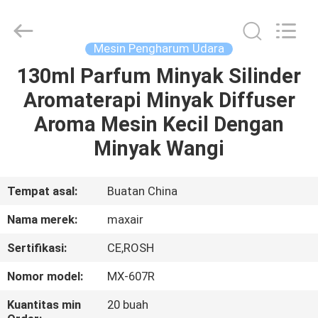
Shenzhen
Maxwin
Industrial
Co.,
Ltd..
Mesin Pengharum Udara
All
Rights
Reserved.
130ml Parfum Minyak Silinder
RUMAH
Aromaterapi Minyak Diffuser
PRODUK
Aroma Mesin Kecil Dengan
Minyak Wangi
TENTANG
KAMI
Tempat asal:
Buatan China
Nama merek:
maxair
TUR
Sertifikasi:
CE,ROSH
PABRIK
Nomor model:
MX-607R
KONTROL
Kuantitas min
20 buah