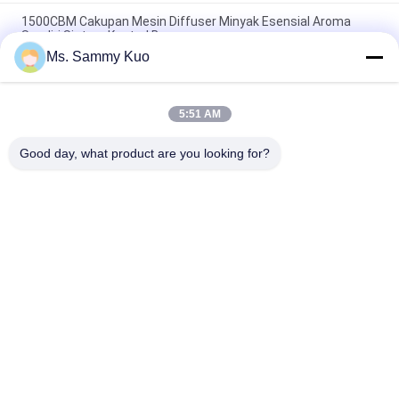
1500CBM Cakupan Mesin Diffuser Minyak Esensial Aroma
Sendiri Sistem Kontrol Bau
Ms. Sammy Kuo
Lobi hotel kelas atas daya yang kuat portabel 220 V black
metal listrik HVAC minyak esensial diffuser
5:51 AM
Black Metal Wall Mounted Diffuser Minyak Atsiri Yang Cukup
Dibangun Di Kipas Untuk Area Ukuran Menengah
Good day, what product are you looking for?
Bad Request
Semua
Mesin Pengharum 
Mesin Pengharum 
Udara
Aroma
Diffuser Aroma 
Minyak Wangi 
Udara
Koleksi Hotel
Diffuser Minyak 
Diffuser 
Atsiri
Aromaterapi