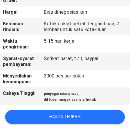
Order:
KUALITAS
Harga:
Bisa dinegosiasikan
HUBUNGI
Kemasan
Kotak coklat netral dengan busa, 2
rincian:
lembar untuk satu kotak luar
KAMI
Waktu
5-15 hari kerja
pengiriman:
PERMINTAAN
Syarat-syarat
Serikat barat, t / t, paypal
PENAWARAN
pembayaran:
Menyediakan
3000 pcs per bulan
SHOPPING
kemampuan:
ONLINE
Cahaya Tinggi:
,
penyegar udara hvac
diffuser minyak esensial listrik
SITEMAP
HARGA TERBAIK
PRIVACY