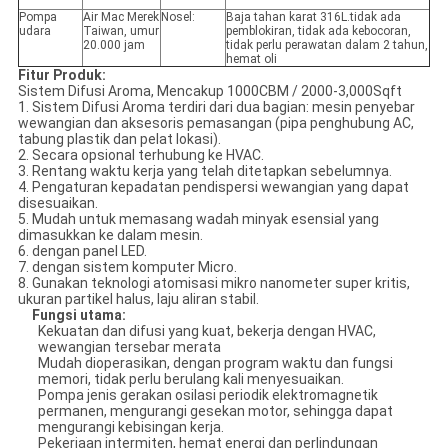
Pompa
Air Mac Merek
Nosel:
Baja tahan karat 316L.tidak ada
udara
Taiwan, umur
pemblokiran, tidak ada kebocoran,
20.000 jam
tidak perlu perawatan dalam 2 tahun,
hemat oli
Fitur Produk:
Sistem Difusi Aroma, Mencakup 1000CBM / 2000-3,000Sqft
1. Sistem Difusi Aroma terdiri dari dua bagian: mesin penyebar
wewangian dan aksesoris pemasangan (pipa penghubung AC,
tabung plastik dan pelat lokasi).
2. Secara opsional terhubung ke HVAC.
3. Rentang waktu kerja yang telah ditetapkan sebelumnya.
4. Pengaturan kepadatan pendispersi wewangian yang dapat
disesuaikan.
5. Mudah untuk memasang wadah minyak esensial yang
dimasukkan ke dalam mesin.
6. dengan panel LED.
7. dengan sistem komputer Micro.
8. Gunakan teknologi atomisasi mikro nanometer super kritis,
ukuran partikel halus, laju aliran stabil.
Fungsi utama
:
Kekuatan dan difusi yang kuat, bekerja dengan HVAC,
wewangian tersebar merata
Mudah dioperasikan, dengan program waktu dan fungsi
memori, tidak perlu berulang kali menyesuaikan.
Pompa jenis gerakan osilasi periodik elektromagnetik
permanen, mengurangi gesekan motor, sehingga dapat
mengurangi kebisingan kerja.
Pekerjaan intermiten, hemat energi dan perlindungan