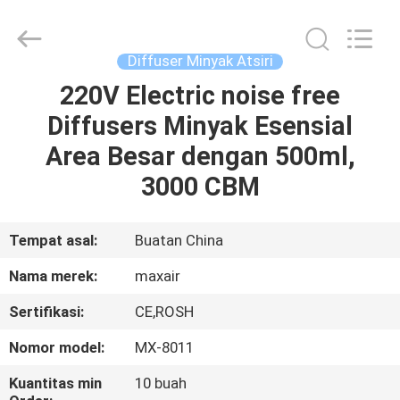
Shenzhen
Maxwin
Industrial
Co.,
Ltd..
Diffuser Minyak Atsiri
All
Rights
Reserved.
220V Electric noise free
RUMAH
Diffusers Minyak Esensial
PRODUK
Area Besar dengan 500ml,
3000 CBM
TENTANG
KAMI
Tempat asal:
Buatan China
Nama merek:
maxair
TUR
Sertifikasi:
CE,ROSH
PABRIK
Nomor model:
MX-8011
KONTROL
Kuantitas min
10 buah