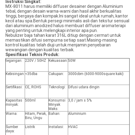
Instruksi Singkat:
MX-8011 harus memiliki diffuser desainer dengan Aluminium
tebal, dengan desain warna-warni dan hasil akhir berkualitas
tinggi, bergaya dan kompak.Ini sangat ideal untuk rumah, kantor
kecil atau spa.Bentuk persegi minimalis asli dan tekstur sensual
dari aluminium anodized halus membuat diffuser aromaterapi
yang penting untuk melengkapi interior apa pun.
Nebulizer baja tahan karat 316L ditiup dengan cermat untuk
memastikan difusi sempurna setiap saat.Masing-masing
kontrol kualitas telah diuji untuk menjamin penyebaran
wewangian dengan kualitas terbaik.
Spesifikasi Teknis Produk:
tegangan:
220V / 50HZ
Kekuasaan:
50W
Kebisingan:
<35dba
Cakupan:
3000cbm (6000-9000square kaki)
Sertifikasi:
CE, ROHS
Teknologi:
Difusi udara dingin
Kapasitas
500ml
Konsumsi
3,0 / jam ± 5%
minyak:
Minyak
Maks:
Warna:
Hitam, Perak,
Bahan:
Aluminium
Biru, Ungu
Sumber
Listrik
Instalasi:
HVAC
daya: