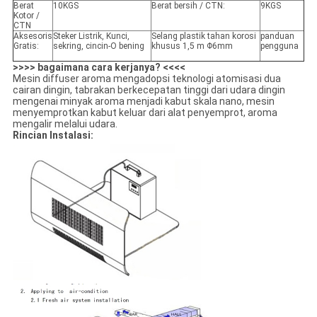
Berat
10KGS
Berat bersih / CTN:
9KGS
Kotor /
CTN
Aksesoris
Steker Listrik, Kunci,
Selang plastik tahan korosi
panduan
Gratis:
sekring, cincin-O bening
khusus 1,5 m Φ6mm
pengguna
>>>> bagaimana cara kerjanya? <<<<
Mesin diffuser aroma mengadopsi teknologi atomisasi dua
cairan dingin, tabrakan berkecepatan tinggi dari udara dingin
mengenai minyak aroma menjadi kabut skala nano, mesin
menyemprotkan kabut keluar dari alat penyemprot, aroma
mengalir melalui udara.
Rincian Instalasi: