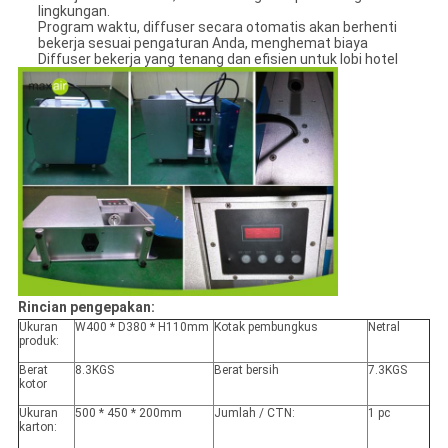
lingkungan.
Program waktu, diffuser secara otomatis akan berhenti
bekerja sesuai pengaturan Anda, menghemat biaya
Diffuser bekerja yang tenang dan efisien untuk lobi hotel
Rincian pengepakan:
Ukuran
W400 * D380 * H110mm
Kotak pembungkus
Netral
produk:
Berat
8.3KGS
Berat bersih
7.3KGS
kotor
Ukuran
500 * 450 * 200mm
Jumlah / CTN:
1 pc
karton: