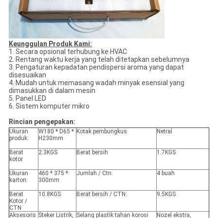
Keunggulan Produk Kami:
1. Secara opsional terhubung ke HVAC
2. Rentang waktu kerja yang telah ditetapkan sebelumnya
3. Pengaturan kepadatan pendispersi aroma yang dapat
disesuaikan
4. Mudah untuk memasang wadah minyak esensial yang
dimasukkan di dalam mesin
5. Panel LED
6. Sistem komputer mikro
Rincian pengepakan:
Ukuran
W180 * D65 *
Kotak pembungkus
Netral
produk:
H230mm
Berat
2.3KGS
Berat bersih
1.7KGS
kotor
Ukuran
460 * 375 *
Jumlah / Ctn:
4 buah
karton:
300mm
Berat
10.8KGS
Berat bersih / CTN:
9.5KGS
Kotor /
CTN
Aksesoris
Steker Listrik,
Selang plastik tahan korosi
Nozel ekstra,