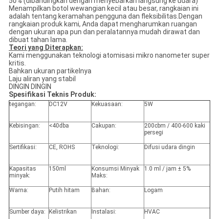
50% (dibandingkan dengan menyebarkan langsung ke udara)
Menampilkan botol wewangian kecil atau besar, rangkaian ini
adalah tentang keramahan pengguna dan fleksibilitas.Dengan
rangkaian produk kami, Anda dapat mengharumkan ruangan
dengan ukuran apa pun dan peralatannya mudah dirawat dan
dibuat tahan lama.
Teori yang Diterapkan:
Kami menggunakan teknologi atomisasi mikro nanometer super
kritis.
Bahkan ukuran partikelnya
Laju aliran yang stabil
DINGIN DINGIN
Spesifikasi Teknis Produk:
tegangan:
DC12V
Kekuasaan:
5W
Kebisingan:
<40dba
Cakupan:
200cbm / 400-600 kaki
persegi
Sertifikasi:
CE, ROHS
Teknologi:
Difusi udara dingin
Kapasitas
150ml
Konsumsi Minyak
1.0 ml / jam ± 5%
minyak:
Maks:
Warna:
Putih hitam
Bahan:
Logam
Sumber daya:
Kelistrikan
Instalasi:
HVAC