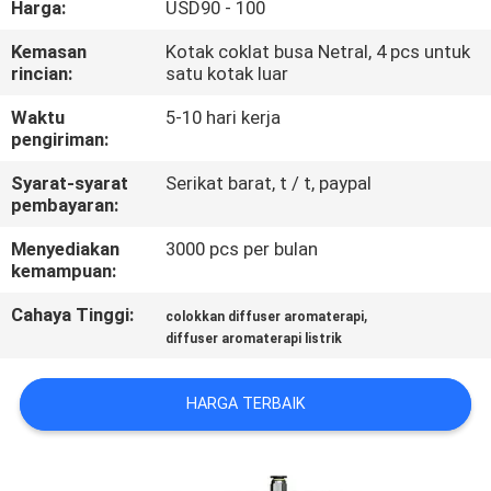
Harga:
USD90 - 100
KUALITAS
Kemasan
Kotak coklat busa Netral, 4 pcs untuk
rincian:
satu kotak luar
HUBUNGI
KAMI
Waktu
5-10 hari kerja
pengiriman:
Syarat-syarat
Serikat barat, t / t, paypal
PERMINTAAN
pembayaran:
PENAWARAN
Menyediakan
3000 pcs per bulan
kemampuan:
SHOPPING
Cahaya Tinggi:
,
colokkan diffuser aromaterapi
ONLINE
diffuser aromaterapi listrik
SITEMAP
HARGA TERBAIK
PRIVACY