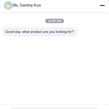
Ms. Sammy Kuo
Desktop, lantai berdiri difusor minyak opsional, kotak logam,
botol plastik 500ml
11:48 AM
Rumah Hotel Kantor Aromaterapi Diffuser Minyak dengan
Metal Casing dan Noise Level 40dBa
Good day, what product are you looking for?
Bad Request
Semua
Mesin Pengharum 
Mesin Pengharum 
Udara
Aroma
Diffuser Aroma 
Minyak Wangi 
Udara
Koleksi Hotel
Diffuser Minyak 
Diffuser 
Atsiri
Aromaterapi
Diffuser Aroma 
Diffuser Udara Mobil
Tanpa Air