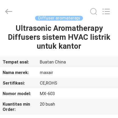
Shenzhen
Maxwin
Industrial
Co.,
Ltd..
Diffuser aromaterapi
All
Rights
Reserved.
Ultrasonic Aromatherapy
RUMAH
Diffusers sistem HVAC listrik
PRODUK
untuk kantor
TENTANG
Tempat asal:
Buatan China
KAMI
Nama merek:
maxair
Sertifikasi:
CE,ROHS
TUR
Nomor model:
MX-603
PABRIK
Kuantitas min
20 buah
Order:
KONTROL