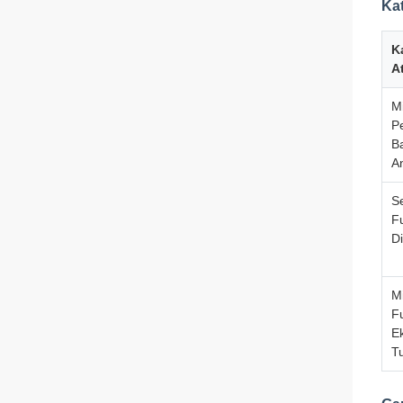
Kat
K
At
Mi
P
B
A
Se
F
D
M
F
Ek
T