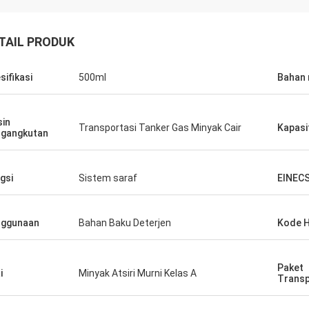
TAIL PRODUK
sifikasi
500ml
Bahan
in
Transportasi Tanker Gas Minyak Cair
Kapasi
gangkutan
gsi
Sistem saraf
EINEC
nggunaan
Bahan Baku Deterjen
Kode 
Paket
i
Minyak Atsiri Murni Kelas A
Transp
Muhammad