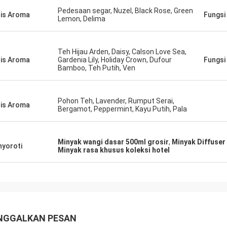
 yang sangat bagus!
Pedesaan segar, Nuzel, Black Rose, Green
is Aroma
Fungsi
Lemon, Delima
Teh Hijau Arden, Daisy, Calson Love Sea,
is Aroma
Gardenia Lily, Holiday Crown, Dufour
Fungsi
Bamboo, Teh Putih, Ven
Pohon Teh, Lavender, Rumput Serai,
is Aroma
Bergamot, Peppermint, Kayu Putih, Pala
Minyak wangi dasar 500ml grosir
,
Minyak Diffuser 
yoroti
Minyak rasa khusus koleksi hotel
NGGALKAN PESAN