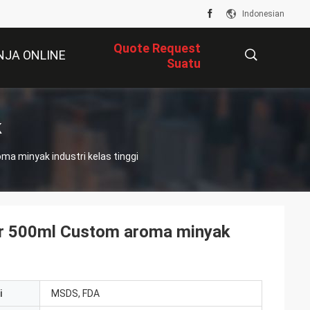
Indonesian
Quote Request
NJA ONLINE
Suatu
描
k
ma minyak industri kelas tinggi
述
sir 500ml Custom aroma minyak
i
MSDS, FDA