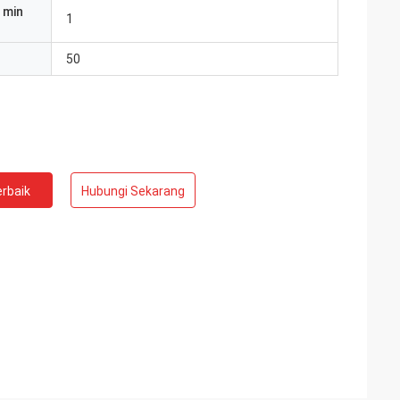
 min
1
50
rbaik
Hubungi Sekarang