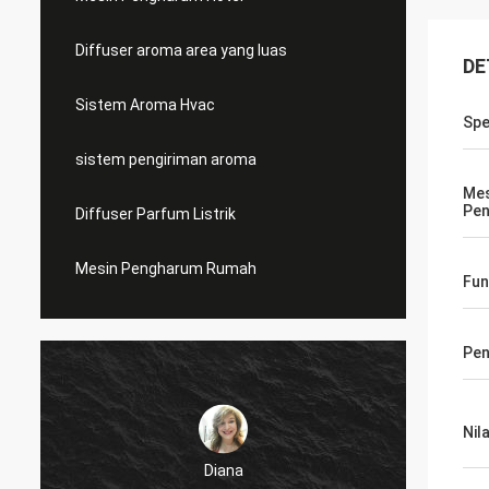
Diffuser aroma area yang luas
DE
Sistem Aroma Hvac
Spe
sistem pengiriman aroma
Mes
Pen
Diffuser Parfum Listrik
Mesin Pengharum Rumah
Fun
Pe
Nila
Diana