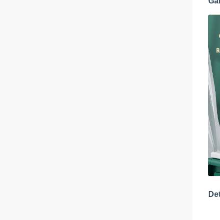
Ga
De