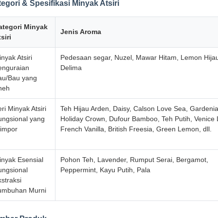
egori & Spesifikasi Minyak Atsiri
ategori Minyak
Jenis Aroma
siri
nyak Atsiri
Pedesaan segar, Nuzel, Mawar Hitam, Lemon Hija
enguraian
Delima
au/Bau yang
neh
ri Minyak Atsiri
Teh Hijau Arden, Daisy, Calson Love Sea, Gardenia 
ungsional yang
Holiday Crown, Dufour Bamboo, Teh Putih, Venice 
iimpor
French Vanilla, British Freesia, Green Lemon, dll.
inyak Esensial
Pohon Teh, Lavender, Rumput Serai, Bergamot,
ungsional
Peppermint, Kayu Putih, Pala
straksi
umbuhan Murni