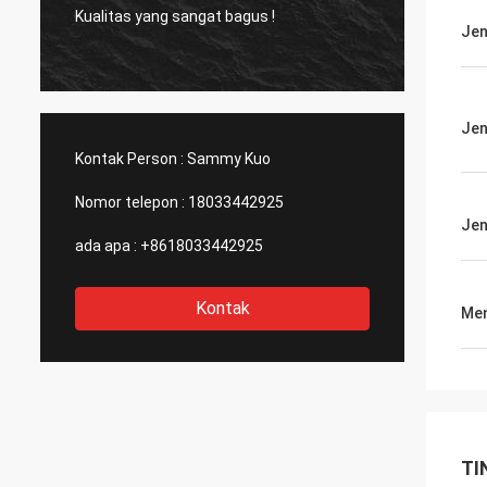
Kualitas yang sangat bagus !
Produk
Jen
Jen
Kontak Person :
Sammy Kuo
Nomor telepon :
18033442925
Jen
ada apa :
+8618033442925
Kontak
Men
TI