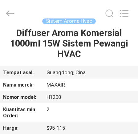
Shenzhen
Maxwin
Industrial
Co.,
Ltd..
Sistem Aroma Hvac
All
Rights
Reserved.
Diffuser Aroma Komersial
RUMAH
1000ml 15W Sistem Pewangi
PRODUK
HVAC
TENTANG
Tempat asal:
Guangdong, Cina
KAMI
Nama merek:
MAXAIR
Nomor model:
H1200
TUR
Kuantitas min
2
PABRIK
Order:
Harga:
$95-115
KONTROL