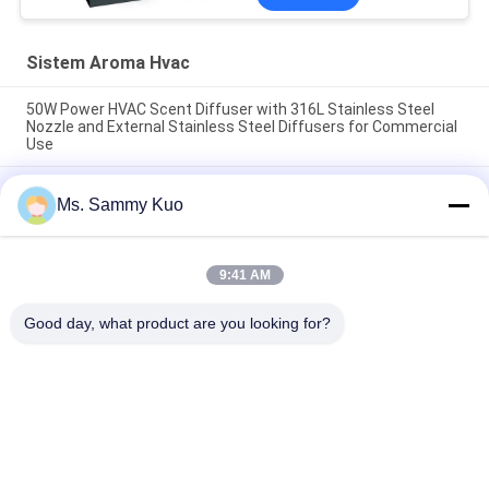
Sistem Aroma Hvac
50W Power HVAC Scent Diffuser with 316L Stainless Steel
Nozzle and External Stainless Steel Diffusers for Commercial
Use
5L Oil Capacity Commercial HVAC Scent Diffuser with 316L
Ms. Sammy Kuo
Stainless Steel Nozzle and Low Noise <25dba for Large Area
Aroma Diffusion
5000m3 Coverage 220V Commercial HVAC Scent Diffuser
9:41 AM
with 316L Stainless Steel Nozzle and Central Air Conditioning
Scent System
Good day, what product are you looking for?
Bad Request
Semua
Mesin Pengharum 
Mesin Pengharum 
Udara
Aroma