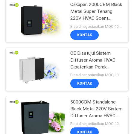
Cakupan 2000CBM Black
Metal Super Tenang
220V HVAC Scent
System
Bisa dinegosiasikan MOQ:10 buah
KONTAK
CE Disetujui Sistem
Diffuser Aroma HVAC
Dipatenkan Perak
Aluminium Diam Bekerja
Bisa dinegosiasikan MOQ:10 buah
KONTAK
5000CBM Standalone
Black Metal 220V Sistem
Diffuser Aroma HVAC
Kerja Diam
Bisa dinegosiasikan MOQ:10 buah
KONTAK