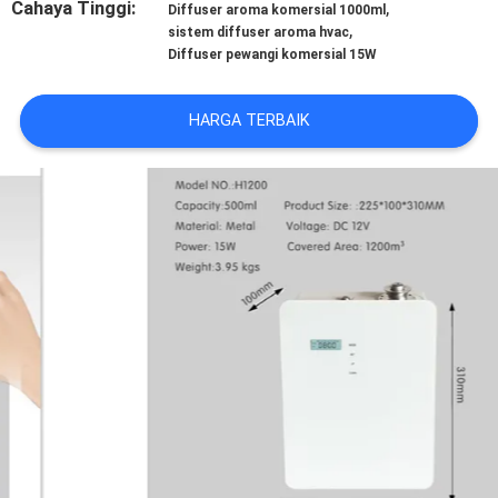
Cahaya Tinggi:
,
KUALITAS
Diffuser aroma komersial 1000ml
,
sistem diffuser aroma hvac
Diffuser pewangi komersial 15W
HUBUNGI
KAMI
HARGA TERBAIK
PERMINTAAN
PENAWARAN
SHOPPING
ONLINE
SITEMAP
PRIVACY