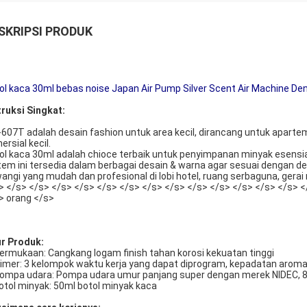
SKRIPSI PRODUK
ol kaca 30ml bebas noise Japan Air Pump Silver Scent Air Machine Den
truksi Singkat:
607T adalah desain fashion untuk area kecil, dirancang untuk apartem
ersial kecil.
ol kaca 30ml adalah chioce terbaik untuk penyimpanan minyak esensia
tem ini tersedia dalam berbagai desain & warna agar sesuai dengan d
angi yang mudah dan profesional di lobi hotel, ruang serbaguna, gerai r
> </s> </s> </s> </s> </s> </s> </s> </s> </s> </s> </s> </s> </s> <
> orang </s>
ur Produk:
Permukaan: Cangkang logam finish tahan korosi kekuatan tinggi
Timer: 3 kelompok waktu kerja yang dapat diprogram, kepadatan aroma d
Pompa udara: Pompa udara umur panjang super dengan merek NIDEC, 
botol minyak: 50ml botol minyak kaca