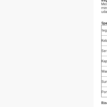
Bag
Mes
min
uda
Spe
teg
Keb
Sert
Kap
War
Sum
Po
Rin