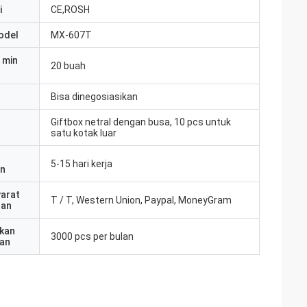
i
CE,ROSH
odel
MX-607T
 min
20 buah
Bisa dinegosiasikan
Giftbox netral dengan busa, 10 pcs untuk
satu kotak luar
5-15 hari kerja
an
yarat
T / T, Western Union, Paypal, MoneyGram
ran
kan
3000 pcs per bulan
an