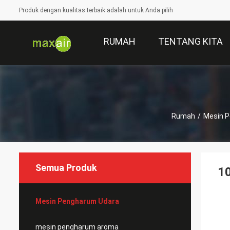
Produk dengan kualitas terbaik adalah untuk Anda pilih
RUMAH
TENTANG KITA
Rumah
/
Mesin 
Semua Produk
1
Mesin Pengharum Udara
mesin pengharum aroma