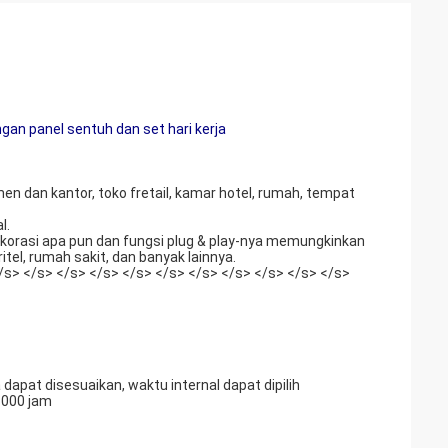
gan panel sentuh dan set hari kerja
en dan kantor, toko fretail, kamar hotel, rumah, tempat
l.
ekorasi apa pun dan fungsi plug & play-nya memungkinkan
itel, rumah sakit, dan banyak lainnya.
/s> </s> </s> </s> </s> </s> </s> </s> </s> </s> </s>
apat disesuaikan, waktu internal dapat dipilih
8000 jam