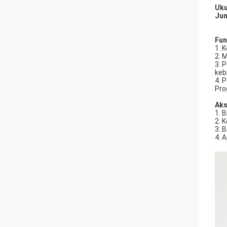
Uku
Jum
Fun
1. 
2. 
3. 
keb
4. 
Pro
Aks
1. 
2. 
3. 
4. 