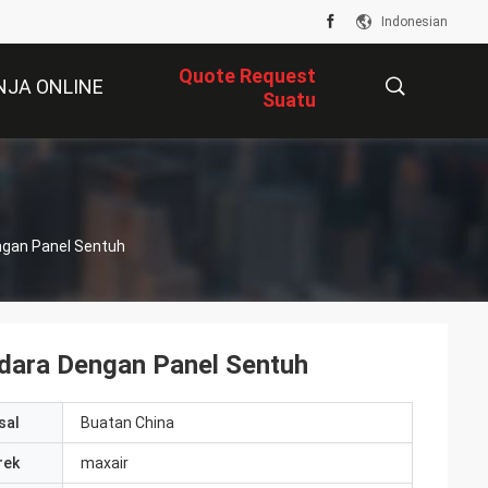
Indonesian
Quote Request
NJA ONLINE
Suatu
描
ngan Panel Sentuh
述
dara Dengan Panel Sentuh
sal
Buatan China
rek
maxair