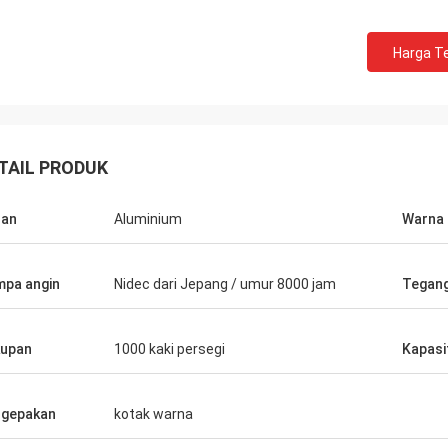
Harga Te
TAIL PRODUK
han
Aluminium
Warna
pa angin
Nidec dari Jepang / umur 8000 jam
Tegan
upan
1000 kaki persegi
Kapasi
gepakan
kotak warna
Muhammad