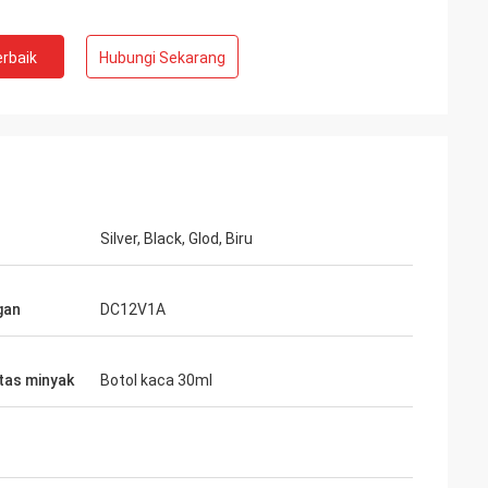
rbaik
Hubungi Sekarang
Silver, Black, Glod, Biru
gan
DC12V1A
tas minyak
Botol kaca 30ml