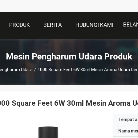
BELA
PRODUK
BERITA
HUBUNGI KAMI
Mesin Pengharum Udara Produk
Pengharum Udara
/
1000 Square Feet 6W 30ml Mesin Aroma Udara De
000 Square Feet 6W 30ml Mesin Aroma U
Tempat a
Nama me