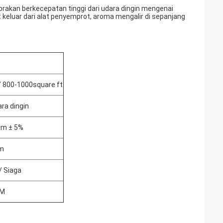
brakan berkecepatan tinggi dari udara dingin mengenai
eluar dari alat penyemprot, aroma mengalir di sepanjang
 800-1000square ft
ara dingin
jam ± 5%
um
/ Siaga
OM