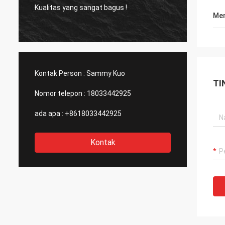
Kualitas yang sangat bagus !
Produk
Men
Kontak Person :
Sammy Kuo
TI
Nomor telepon :
18033442925
ada apa :
+8618033442925
Kontak