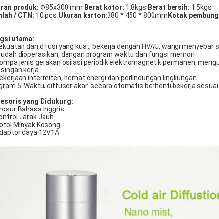
ran produk:
Φ85x300 mm
Berat kotor:
1.8kgs
Berat bersih:
1.5kgs
lah / CTN:
10 pcs
Ukuran karton:
380 * 450 * 800mm
Kotak pembung
gsi utama:
Kekuatan dan difusi yang kuat, bekerja dengan HVAC, wangi menyebar
Mudah dioperasikan, dengan program waktu dan fungsi memori
Pompa jenis gerakan osilasi periodik elektromagnetik permanen, men
isingan kerja.
Pekerjaan intermiten, hemat energi dan perlindungan lingkungan.
gram 5. Waktu, diffuser akan secara otomatis berhenti bekerja sesu
esoris yang Didukung:
Brosur Bahasa Inggris
Kontrol Jarak Jauh
Botol Minyak Kosong
Adaptor daya 12V1A