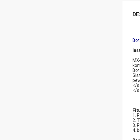
DE
Bot
Ins
MX-
kom
Bot
Sis
pew
</s
</s
Fit
1. 
2. 
3. 
4. 