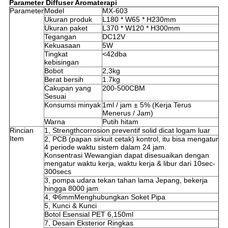
Parameter Diffuser Aromaterapi
Parameter
Model
MX-603
Ukuran produk
L180 * W65 * H230mm
Ukuran paket
L370 * W120 * H300mm
Tegangan
DC12V
Kekuasaan
5W
Tingkat
<42dba
kebisingan
Bobot
2,3kg
Berat bersih
1.7kg
Cakupan yang
200-500CBM
Sesuai
Konsumsi minyak
1ml / jam ± 5% (Kerja Terus
Menerus / Jam)
Warna
Putih hitam
Rincian
1, Strengthcorrosion preventif solid dicat logam luar
Item
2, PCB (papan sirkuit cetak) kontrol, itu bisa mengatur
4 periode waktu sistem dalam 24 jam.
Konsentrasi Wewangian dapat disesuaikan dengan
mengatur waktu kerja, waktu kerja & libur dari 10sec-
300secs
3, pompa udara tekan tahan lama Jepang, bekerja
hingga 8000 jam
4, Φ6mmMenghubungkan Soket Pipa
5, Kunci & Kunci
Botol Esensial PET 6,150ml
7, Desain Eksterior Ringkas