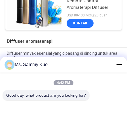
Remote Control
Aromaterapi Diffuser
USD 80-100 MOQ:20 buah
KONTAK
Diffuser aromaterapi
Diffuser minyak esensial yang dipasang di dinding untuk area
kecil, casing logam
Ms. Sammy Kuo
Desktop, lantai berdiri difusor minyak opsional, kotak logam,
botol plastik 500ml
4:42 PM
Rumah Hotel Kantor Aromaterapi Diffuser Minyak dengan
Metal Casing dan Noise Level 40dBa
Good day, what product are you looking for?
Bad Request
Semua
Mesin Pengharum 
Mesin Pengharum 