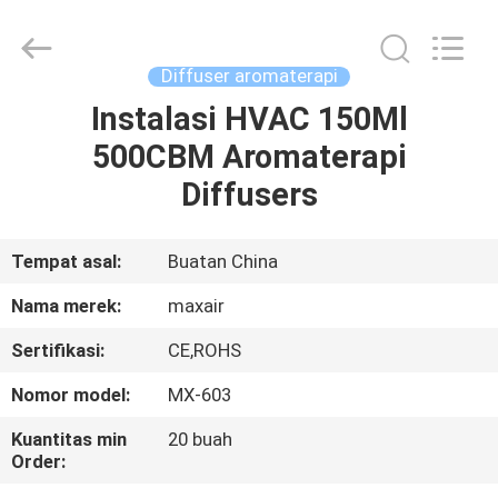
Shenzhen
Maxwin
Industrial
Co.,
Ltd..
Diffuser aromaterapi
All
Rights
Reserved.
Instalasi HVAC 150Ml
RUMAH
500CBM Aromaterapi
PRODUK
Diffusers
TENTANG
Tempat asal:
Buatan China
KAMI
Nama merek:
maxair
Sertifikasi:
CE,ROHS
TUR
Nomor model:
MX-603
PABRIK
Kuantitas min
20 buah
Order:
KONTROL