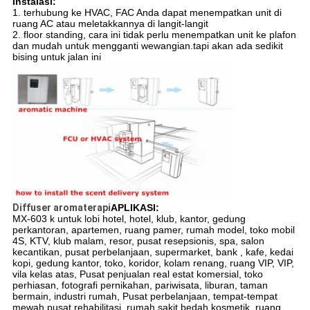
Instalasi:
1. terhubung ke HVAC, FAC Anda dapat menempatkan unit di
ruang AC atau meletakkannya di langit-langit
2. floor standing, cara ini tidak perlu menempatkan unit ke plafon
dan mudah untuk mengganti wewangian.tapi akan ada sedikit
bising untuk jalan ini
Diffuser aromaterapi
APLIKASI:
MX-603 k untuk lobi hotel, hotel, klub, kantor, gedung
perkantoran, apartemen, ruang pamer, rumah model, toko mobil
4S, KTV, klub malam, resor, pusat resepsionis, spa, salon
kecantikan, pusat perbelanjaan, supermarket, bank , kafe, kedai
kopi, gedung kantor, toko, koridor, kolam renang, ruang VIP, VIP,
vila kelas atas, Pusat penjualan real estat komersial, toko
perhiasan, fotografi pernikahan, pariwisata, liburan, taman
bermain, industri rumah, Pusat perbelanjaan, tempat-tempat
mewah pusat rehabilitasi, rumah sakit bedah kosmetik, ruang