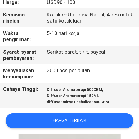
Harga:
USD90 - 100
KUALITAS
Kemasan
Kotak coklat busa Netral, 4 pcs untuk
rincian:
satu kotak luar
HUBUNGI
KAMI
Waktu
5-10 hari kerja
pengiriman:
Syarat-syarat
Serikat barat, t / t, paypal
PERMINTAAN
pembayaran:
PENAWARAN
Menyediakan
3000 pcs per bulan
kemampuan:
SHOPPING
Cahaya Tinggi:
,
Diffuser Aromaterapi 500CBM
ONLINE
,
Diffuser Aromaterapi 150Ml
diffuser minyak nebulizer 500CBM
SITEMAP
HARGA TERBAIK
PRIVACY