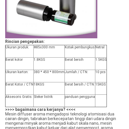
Rincian pengepakan:
Ukuran produk:
Φ85x300 mm
Kotak pembungkus
Netral
Berat kotor
1.8KGS
Berat bersih
1.5KGS
Ukuran karton:
380 * 450 * 800mm
Jumlah / CTN:
10 pcs
Berat Kotor / CTN
18KGS
Berat bersih / CTN:
15KGS
Aksesoris Gratis:
Steker listrik
panduan pengguna
>>>> bagaimana cara kerjanya? <<<<
Mesin diffuser aroma mengadopsi teknologi atomisasi dua
cairan dingin, tabrakan berkecepatan tinggi dari udara dingin
mengenai minyak aroma menjadi kabut skala nano, mesin
menyemprotkan kabut keluar dari alat penyemprot, aroma