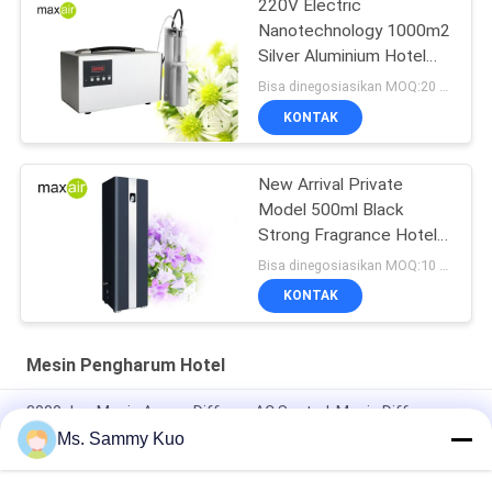
220V Electric
Nanotechnology 1000m2
Silver Aluminium Hotel
Lobby Scent Machine
Bisa dinegosiasikan MOQ:20 buah
KONTAK
New Arrival Private
Model 500ml Black
Strong Fragrance Hotel
Lobby Scent Machine
Bisa dinegosiasikan MOQ:10 buah
KONTAK
Mesin Pengharum Hotel
3000cbm Mesin Aroma Diffuser AC Sentral, Mesin Diffuser
Aroma HVAC 50W
Ms. Sammy Kuo
Metal 22W 1500CBM Lobi Hotel Aroma Diffuser 12V2A