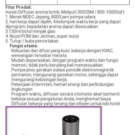
Fitur Produk:
mesin Diffuser aroma listrik, Meliputi 300CBM / 800-1000Sqft
1. Merek NIDEC Jepang, 8000 jam pompa udara
2. hari kerja dapat dipilih, 4 kelompok waktu kerja yang dapat
diprogram, kepadatan aroma dapat disesuaikan
3.130ml botol minyak glas
4. Nozel POM dari Jerman, super sunyi
5. Tutup / buka pencetakan
Fungsi utama
:
Kekuatan dan difusi yang kuat, bekerja dengan HVAC,
wewangian tersebar merata
Mudah dioperasikan, dengan program waktu dan fungsi
memori, tidak perlu berulang kali menyesuaikan.
Pompa jenis gerakan osilasi periodik elektromagnetik
permanen, mengurangi gesekan motor, sehingga dapat
mengurangi kebisingan kerja.
Pekerjaan intermiten, hemat energi dan perlindungan
lingkungan.
Program waktu, diffuser secara otomatis akan berhenti
bekerja sesuai pengaturan Anda, menghemat biaya
Diffuser bekerja yang tenang dan efisien untuk lobi hotel