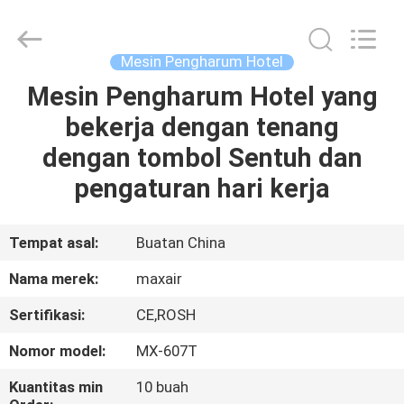
Shenzhen
Maxwin
Industrial
Co.,
Ltd..
Mesin Pengharum Hotel
All
Rights
Reserved.
Mesin Pengharum Hotel yang
RUMAH
bekerja dengan tenang
PRODUK
dengan tombol Sentuh dan
pengaturan hari kerja
TENTANG
KAMI
Tempat asal:
Buatan China
Nama merek:
maxair
TUR
Sertifikasi:
CE,ROSH
PABRIK
Nomor model:
MX-607T
KONTROL
Kuantitas min
10 buah