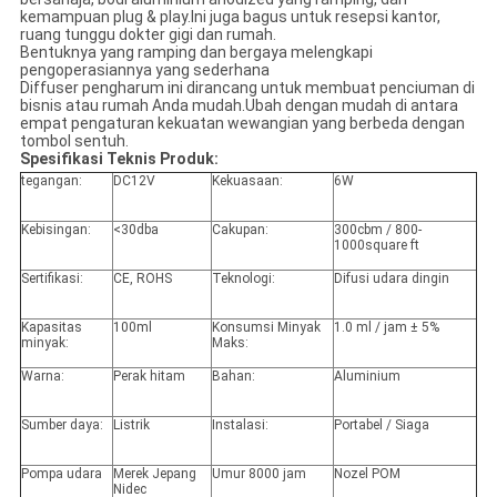
kemampuan plug & play.Ini juga bagus untuk resepsi kantor,
ruang tunggu dokter gigi dan rumah.
Bentuknya yang ramping dan bergaya melengkapi
pengoperasiannya yang sederhana
Diffuser pengharum ini dirancang untuk membuat penciuman di
bisnis atau rumah Anda mudah.Ubah dengan mudah di antara
empat pengaturan kekuatan wewangian yang berbeda dengan
tombol sentuh.
Spesifikasi Teknis Produk:
tegangan:
DC12V
Kekuasaan:
6W
Kebisingan:
<30dba
Cakupan:
300cbm / 800-
1000square ft
Sertifikasi:
CE, ROHS
Teknologi:
Difusi udara dingin
Kapasitas
100ml
Konsumsi Minyak
1.0 ml / jam ± 5%
minyak:
Maks:
Warna:
Perak hitam
Bahan:
Aluminium
Sumber daya:
Listrik
Instalasi:
Portabel / Siaga
Pompa udara
Merek Jepang
Umur 8000 jam
Nozel POM
Nidec