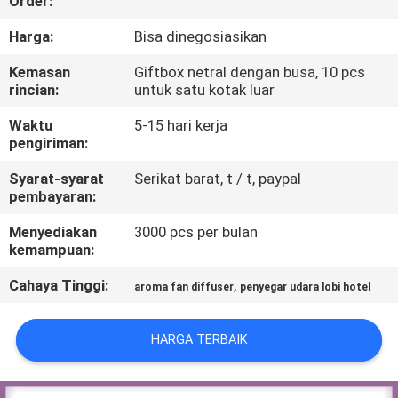
Order:
KUALITAS
Harga:
Bisa dinegosiasikan
HUBUNGI
Kemasan
Giftbox netral dengan busa, 10 pcs
rincian:
untuk satu kotak luar
KAMI
Waktu
5-15 hari kerja
pengiriman:
PERMINTAAN
Syarat-syarat
Serikat barat, t / t, paypal
PENAWARAN
pembayaran:
Menyediakan
3000 pcs per bulan
SHOPPING
kemampuan:
ONLINE
Cahaya Tinggi:
,
aroma fan diffuser
penyegar udara lobi hotel
SITEMAP
HARGA TERBAIK
PRIVACY