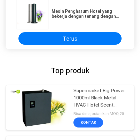
Mesin Pengharum Hotel yang
bekerja dengan tenang dengan
tombol Sentuh dan pengaturan
hari kerja
Terus
Top produk
Supermarket Big Power
1000ml Black Metal
HVAC Hotel Scent
Machine
Bisa dinegosiasikan MOQ:20 buah
KONTAK